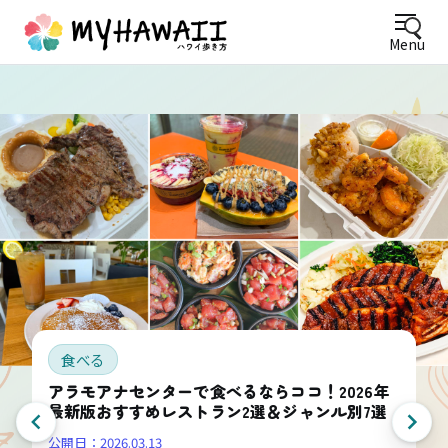
Menu
食べる
アラモアナセンターで食べるならココ！2026年
最新版おすすめレストラン2選＆ジャンル別7選
公開日：
2026.03.13