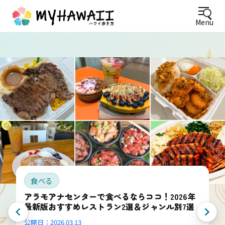
Menu
食べる
アラモアナセンターで食べるならココ！2026年
最新版おすすめレストラン2選＆ジャンル別7選
公開日：
2026.03.13