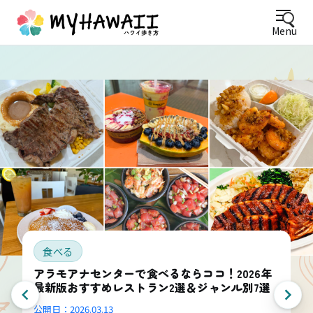
Menu
食べる
アラモアナセンターで食べるならココ！2026年
最新版おすすめレストラン2選＆ジャンル別7選
公開日：
2026.03.13