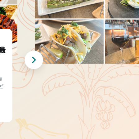
最
編
ど