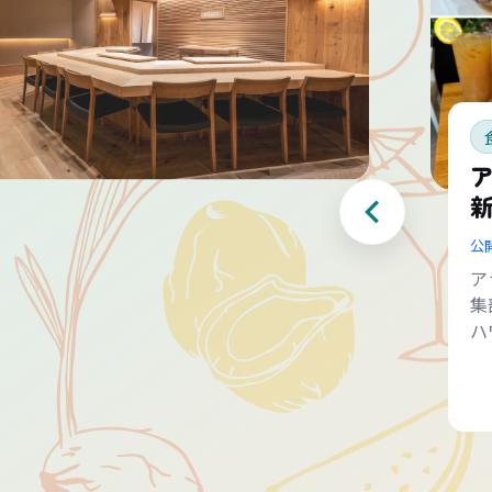
公
ア
集
ハ