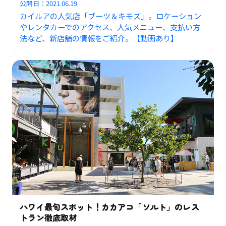
公開日：
2021.06.19
カイルアの人気店「ブーツ＆キモズ」。ロケーション
やレンタカーでのアクセス、人気メニュー、支払い方
法など、新店舗の情報をご紹介。【動画あり】
ハワイ最旬スポット！カカアコ「ソルト」のレス
トラン徹底取材