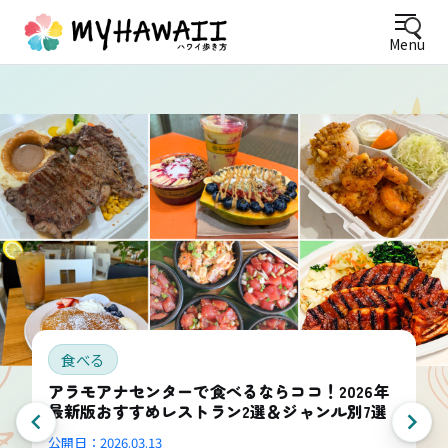
Menu
食べる
アラモアナセンターで食べるならココ！2026年
最新版おすすめレストラン2選＆ジャンル別7選
公開日：
2026.03.13