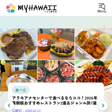
Menu
食べる
アラモアナセンターで食べるならココ！2026年
最新版おすすめレストラン2選＆ジャンル別7選
公開日：
2026.03.13