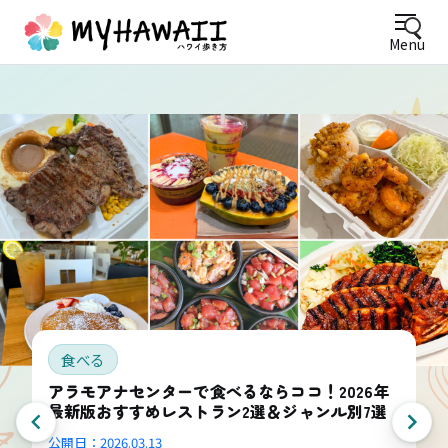
Menu
食べる
アラモアナセンターで食べるならココ！2026年
最新版おすすめレストラン2選＆ジャンル別7選
公開日：
2026.03.13