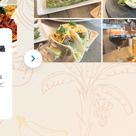
最
編
ど