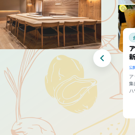
公
ア
集
ハ