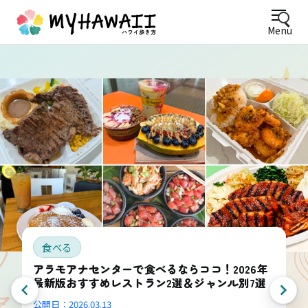
Menu
食べる
アラモアナセンターで食べるならココ！2026年
最新版おすすめレストラン2選＆ジャンル別7選
公開日：
2026.03.13