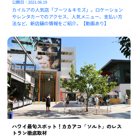
公開日：
2021.06.19
カイルアの人気店「ブーツ＆キモズ」。ロケーション
やレンタカーでのアクセス、人気メニュー、支払い方
法など、新店舗の情報をご紹介。【動画あり】
ハワイ最旬スポット！カカアコ「ソルト」のレス
トラン徹底取材