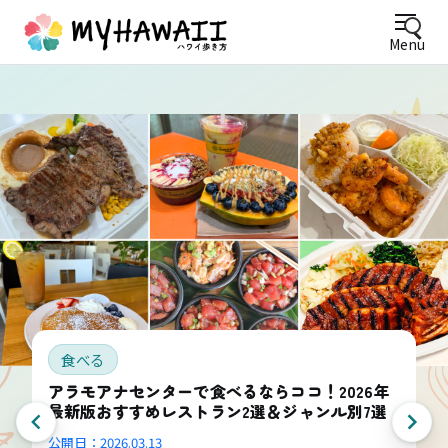
Menu
食べる
アラモアナセンターで食べるならココ！2026年
最新版おすすめレストラン2選＆ジャンル別7選
公開日：
2026.03.13