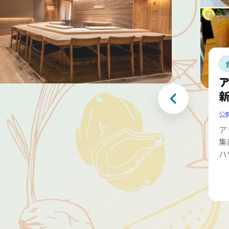
公
ア
集
ハ