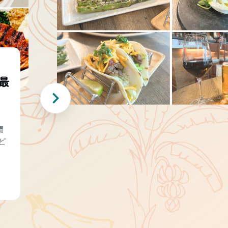
最
編
ど