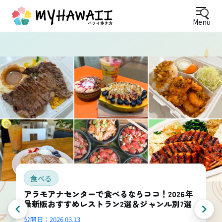
Menu
食べる
アラモアナセンターで食べるならココ！2026年
最新版おすすめレストラン2選＆ジャンル別7選
公開日：
2026.03.13