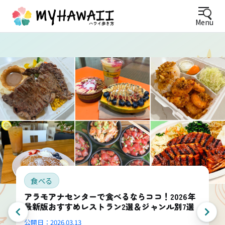
Menu
食べる
アラモアナセンターで食べるならココ！2026年
最新版おすすめレストラン2選＆ジャンル別7選
公開日：
2026.03.13