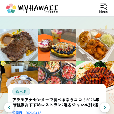
Menu
食べる
アラモアナセンターで食べるならココ！2026年
最新版おすすめレストラン2選＆ジャンル別7選
公開日：
2026.03.13