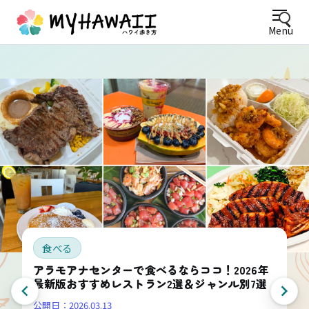
Menu
食べる
アラモアナセンターで食べるならココ！2026年
最新版おすすめレストラン2選＆ジャンル別7選
公開日：
2026.03.13