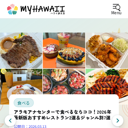
Menu
食べる
アラモアナセンターで食べるならココ！2026年
最新版おすすめレストラン2選＆ジャンル別7選
公開日：
2026.03.13