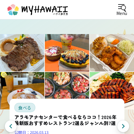
Menu
食べる
アラモアナセンターで食べるならココ！2026年
最新版おすすめレストラン2選＆ジャンル別7選
公開日：
2026.03.13