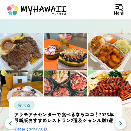
Menu
食べる
アラモアナセンターで食べるならココ！2026年
最新版おすすめレストラン2選＆ジャンル別7選
公開日：
2026.03.13