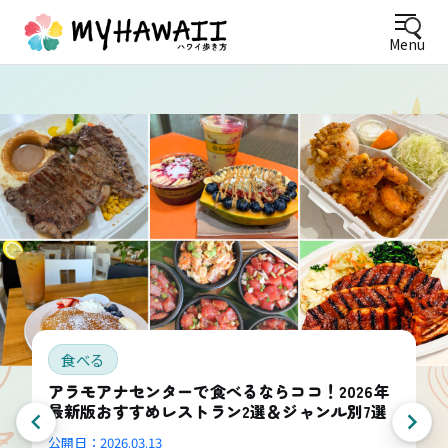
Menu
食べる
アラモアナセンターで食べるならココ！2026年
最新版おすすめレストラン2選＆ジャンル別7選
公開日：
2026.03.13