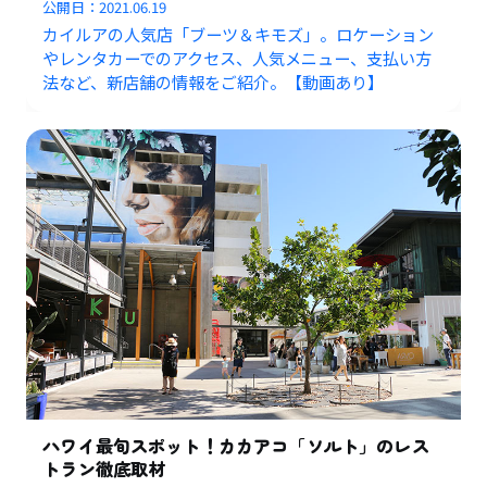
公開日：
2021.06.19
カイルアの人気店「ブーツ＆キモズ」。ロケーション
やレンタカーでのアクセス、人気メニュー、支払い方
法など、新店舗の情報をご紹介。【動画あり】
ハワイ最旬スポット！カカアコ「ソルト」のレス
トラン徹底取材