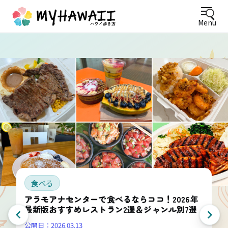
Menu
食べる
アラモアナセンターで食べるならココ！2026年
最新版おすすめレストラン2選＆ジャンル別7選
公開日：
2026.03.13