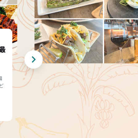
最
編
ど