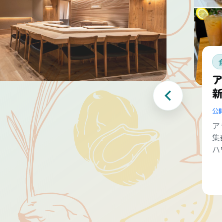
公
ア
集
ハ