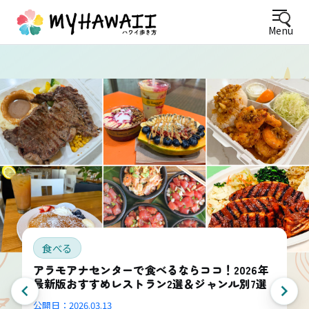
Menu
食べる
アラモアナセンターで食べるならココ！2026年
最新版おすすめレストラン2選＆ジャンル別7選
公開日：
2026.03.13