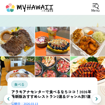
Menu
食べる
アラモアナセンターで食べるならココ！2026年
最新版おすすめレストラン2選＆ジャンル別7選
公開日：
2026.03.13