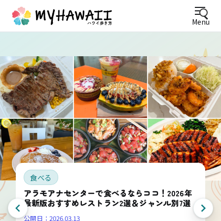
Menu
食べる
アラモアナセンターで食べるならココ！2026年
最新版おすすめレストラン2選＆ジャンル別7選
公開日：
2026.03.13