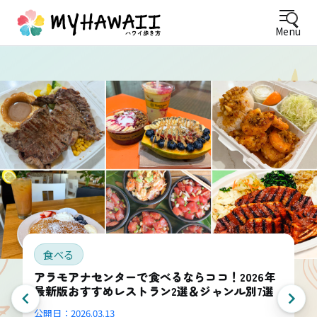
Menu
食べる
アラモアナセンターで食べるならココ！2026年
最新版おすすめレストラン2選＆ジャンル別7選
公開日：
2026.03.13