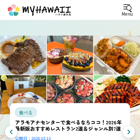
Menu
食べる
アラモアナセンターで食べるならココ！2026年
最新版おすすめレストラン2選＆ジャンル別7選
公開日：
2026.03.13