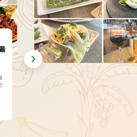
最
編
ど