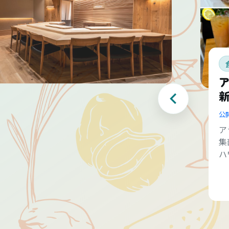
公
ア
集
ハ