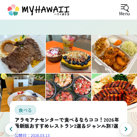
Menu
食べる
アラモアナセンターで食べるならココ！2026年
最新版おすすめレストラン2選＆ジャンル別7選
公開日：
2026.03.13