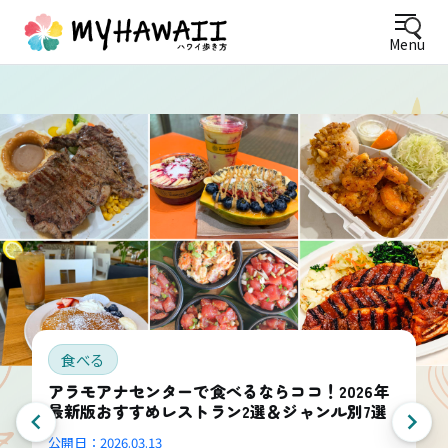
Menu
食べる
アラモアナセンターで食べるならココ！2026年
最新版おすすめレストラン2選＆ジャンル別7選
公開日：
2026.03.13