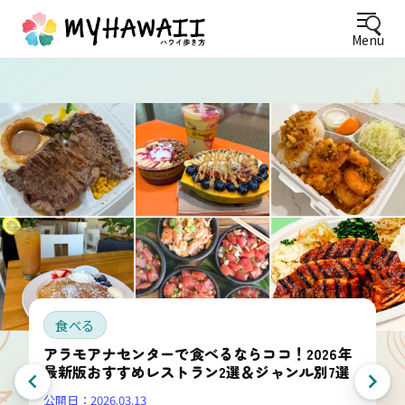
Menu
食べる
アラモアナセンターで食べるならココ！2026年
最新版おすすめレストラン2選＆ジャンル別7選
公開日：
2026.03.13