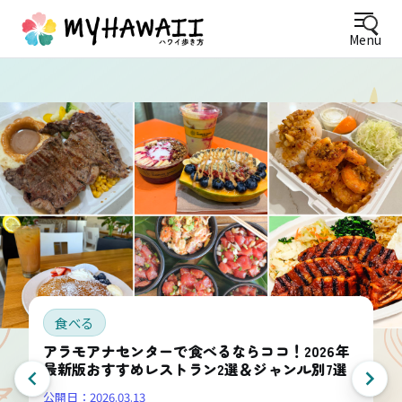
Menu
食べる
アラモアナセンターで食べるならココ！2026年
最新版おすすめレストラン2選＆ジャンル別7選
公開日：
2026.03.13