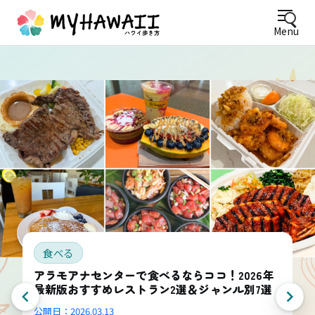
Menu
食べる
アラモアナセンターで食べるならココ！2026年
最新版おすすめレストラン2選＆ジャンル別7選
公開日：
2026.03.13