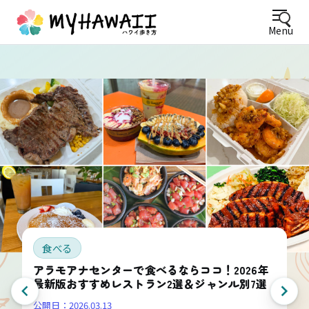
Menu
食べる
アラモアナセンターで食べるならココ！2026年
最新版おすすめレストラン2選＆ジャンル別7選
公開日：
2026.03.13