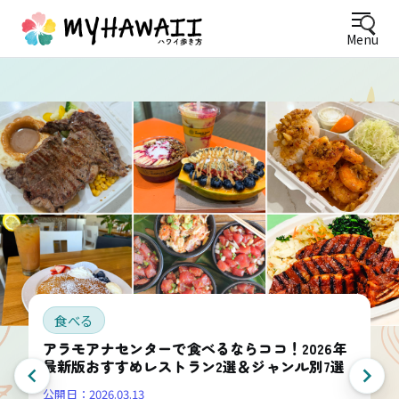
Menu
食べる
アラモアナセンターで食べるならココ！2026年
最新版おすすめレストラン2選＆ジャンル別7選
公開日：
2026.03.13