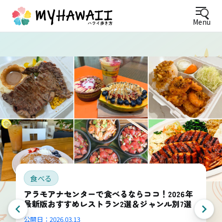
Menu
食べる
アラモアナセンターで食べるならココ！2026年
最新版おすすめレストラン2選＆ジャンル別7選
公開日：
2026.03.13