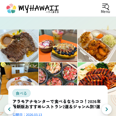
Menu
食べる
アラモアナセンターで食べるならココ！2026年
最新版おすすめレストラン2選＆ジャンル別7選
公開日：
2026.03.13