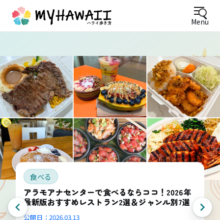
Menu
食べる
アラモアナセンターで食べるならココ！2026年
最新版おすすめレストラン2選＆ジャンル別7選
公開日：
2026.03.13