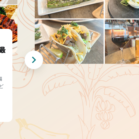
最
編
ど