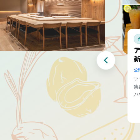
公
ア
集
ハ