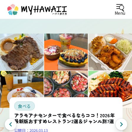
Menu
食べる
アラモアナセンターで食べるならココ！2026年
最新版おすすめレストラン2選＆ジャンル別7選
公開日：
2026.03.13