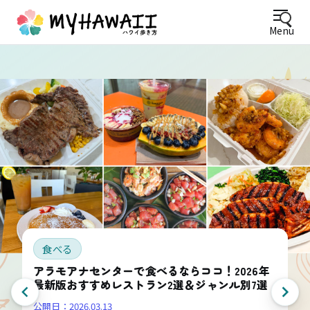
Menu
食べる
アラモアナセンターで食べるならココ！2026年
最新版おすすめレストラン2選＆ジャンル別7選
公開日：
2026.03.13