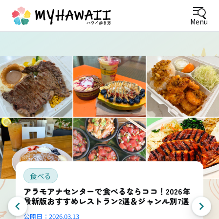
Menu
食べる
アラモアナセンターで食べるならココ！2026年
最新版おすすめレストラン2選＆ジャンル別7選
公開日：
2026.03.13