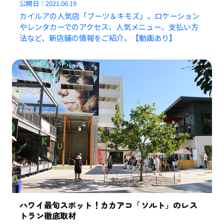
公開日：
2021.06.19
カイルアの人気店「ブーツ＆キモズ」。ロケーション
やレンタカーでのアクセス、人気メニュー、支払い方
法など、新店舗の情報をご紹介。【動画あり】
ハワイ最旬スポット！カカアコ「ソルト」のレス
トラン徹底取材