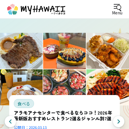
Menu
食べる
アラモアナセンターで食べるならココ！2026年
最新版おすすめレストラン2選＆ジャンル別7選
公開日：
2026.03.13