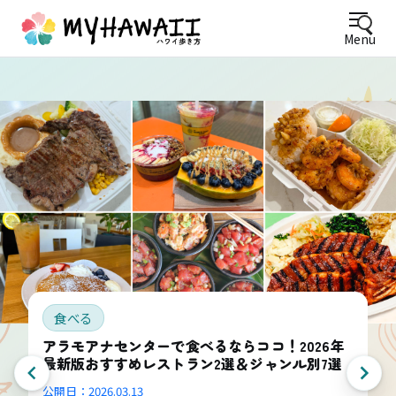
Menu
食べる
アラモアナセンターで食べるならココ！2026年
最新版おすすめレストラン2選＆ジャンル別7選
公開日：
2026.03.13