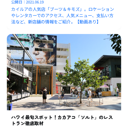
公開日：
2021.06.19
カイルアの人気店「ブーツ＆キモズ」。ロケーション
やレンタカーでのアクセス、人気メニュー、支払い方
法など、新店舗の情報をご紹介。【動画あり】
ハワイ最旬スポット！カカアコ「ソルト」のレス
トラン徹底取材