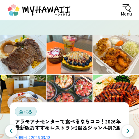
Menu
食べる
アラモアナセンターで食べるならココ！2026年
最新版おすすめレストラン2選＆ジャンル別7選
公開日：
2026.03.13