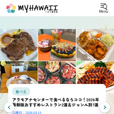
Menu
食べる
アラモアナセンターで食べるならココ！2026年
最新版おすすめレストラン2選＆ジャンル別7選
公開日：
2026.03.13