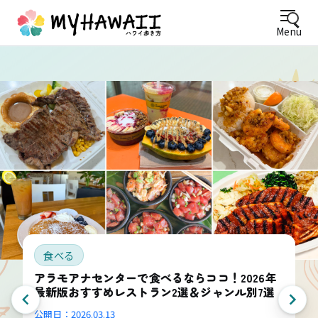
Menu
食べる
アラモアナセンターで食べるならココ！2026年
最新版おすすめレストラン2選＆ジャンル別7選
公開日：
2026.03.13