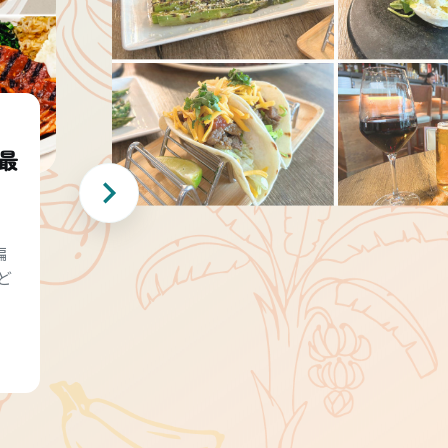
最
編
ど