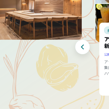
公
ア
集
ハ