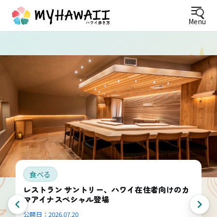
Menu
食べる
アラモアナセンターで食べるならココ！2026年
最新版おすすめレストラン2選＆ジャンル別7選
公開日：
2026.03.13