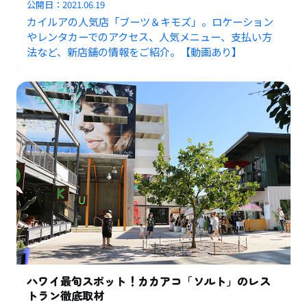
公開日：
2021.06.19
カイルアの人気店「ブーツ＆キモズ」。ロケーション
やレンタカーでのアクセス、人気メニュー、支払い方
法など、新店舗の情報をご紹介。【動画あり】
ハワイ最旬スポット！カカアコ「ソルト」のレス
トラン徹底取材