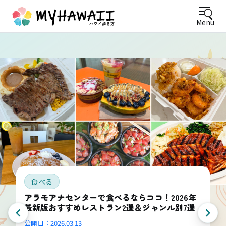
Menu
食べる
アラモアナセンターで食べるならココ！2026年
最新版おすすめレストラン2選＆ジャンル別7選
公開日：
2026.03.13