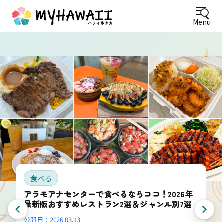
Menu
食べる
アラモアナセンターで食べるならココ！2026年
最新版おすすめレストラン2選＆ジャンル別7選
公開日：
2026.03.13