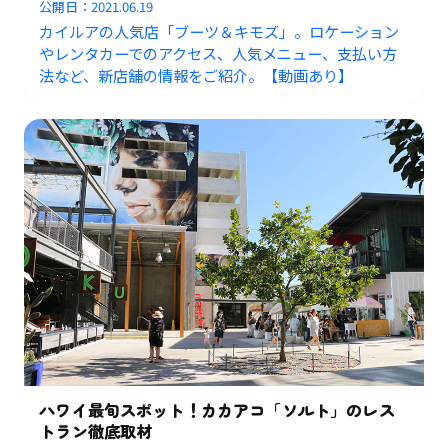
公開日：
2021.06.19
カイルアの人気店「ブーツ＆キモズ」。ロケーション
やレンタカーでのアクセス、人気メニュー、支払い方
法など、新店舗の情報をご紹介。【動画あり】
ハワイ最旬スポット！カカアコ「ソルト」のレス
トラン徹底取材